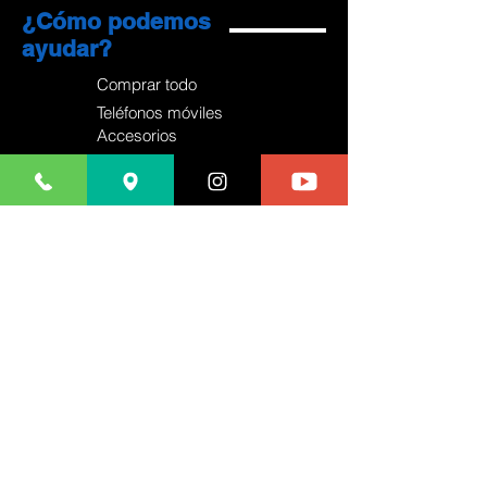
¿Cómo podemos
ayudar?
Comprar todo
Teléfonos móviles
Accesorios
Servicios
Acerca de
Contacto
Preguntas más frecuentes
Envíos y devoluciones
Política de la tienda
Métodos de pago
Blog
Servicio al Cliente
71st y Mingo, Tulsa
mrphoneus@gmail.com