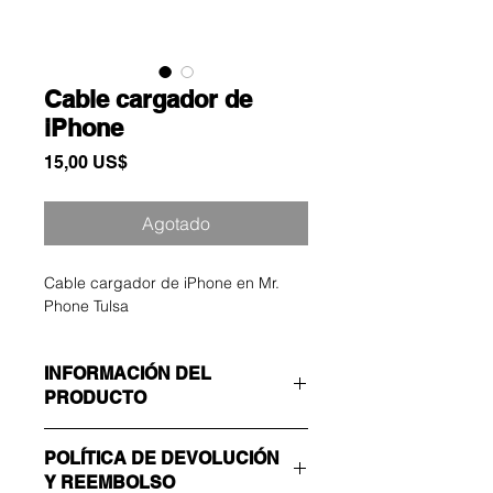
Cable cargador de
iPhone
Precio
15,00 US$
Agotado
Cable cargador de iPhone en Mr.
Phone Tulsa
INFORMACIÓN DEL
PRODUCTO
Soy un detalle de producto. Soy un
POLÍTICA DE DEVOLUCIÓN
gran lugar para agregar más
Y REEMBOLSO
información sobre su producto,