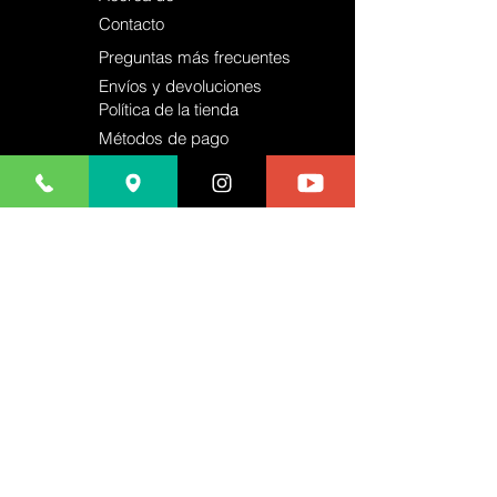
Contacto
Preguntas más frecuentes
Envíos y devoluciones
Política de la tienda
Métodos de pago
Blog
Servicio al Cliente
71st y Mingo, Tulsa
mrphoneus@gmail.com
918 513-1963
71st y Mingo, Tulsa
mrphoneus@gmail.com
918 513-1963
71st y Mingo, Tulsa